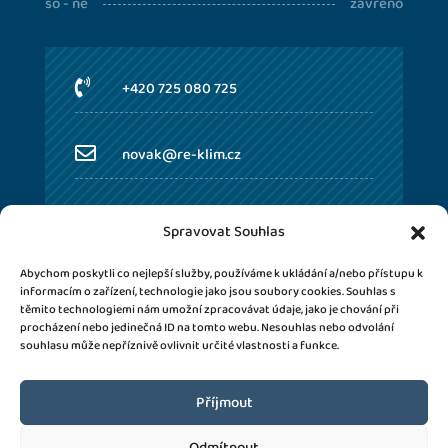
so - ne
zavřeno

+420 725 080 725

novak@re-klim.cz

Martinice v Krkonoších 226 ,
Spravovat Souhlas
512 32
Abychom poskytli co nejlepší služby, používáme k ukládání a/nebo přístupu k
informacím o zařízení, technologie jako jsou soubory cookies. Souhlas s
těmito technologiemi nám umožní zpracovávat údaje, jako je chování při
procházení nebo jedinečná ID na tomto webu. Nesouhlas nebo odvolání
souhlasu může nepříznivě ovlivnit určité vlastnosti a funkce.
Příjmout
Odmítnout