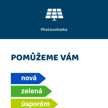
Ani solární panely nám nejsou cizí. Úzce spolupracujeme s firmou
Energy-sun s.r.o.
více
Photovoltaika
POMŮŽEME VÁM