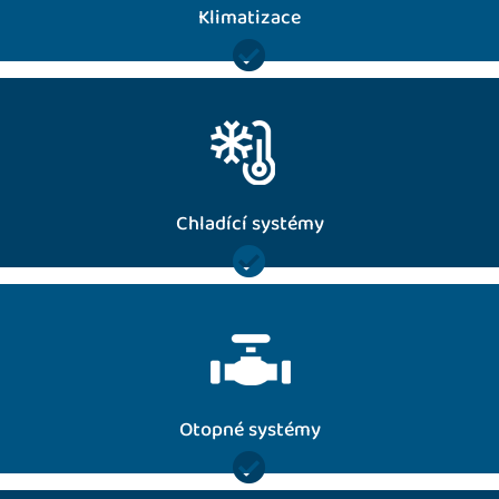
Klimatizace

Nabízíme veškerý servis pro průmyslové chladící / mrazící
zařízení pivní chlazení a jejich repasy
více
Chladící systémy

Otopné soustavy jsou nesdílnou součástí našich služeb.
Proto nabízíme jejich komplexní individuální realizace.
více
Otopné systémy
