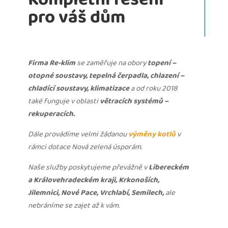
pro váš dům
Firma Re-klim
se zaměřuje na obory
topení –
otopné soustavy, tepelná čerpadla, chlazení –
chladící soustavy, klimatizace
a od roku 2018
také funguje v oblasti
větracích systémů –
rekuperacích.
Dále provádíme velmi žádanou
výměny kotlů
v
rámci dotace Nová zelená úsporám.
Naše služby poskytujeme převážně v
Libereckém
a Královehradeckém kraji, Krkonoších,
Jilemnici, Nové Pace, Vrchlabí, Semilech,
ale
nebráníme se zajet až k vám.