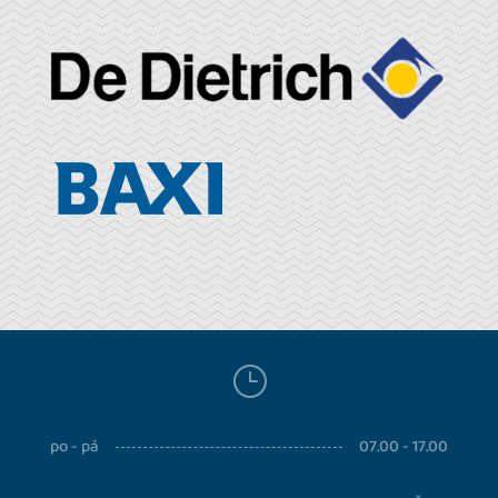
}
po - pá
07.00 - 17.00