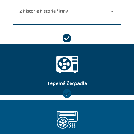
Z historie historie firmy

Zajistíme vše týkající se Tepelných Čerpadel jako jsou Kompletní
Instalace , Servis a Pravidelnou roční údržbu
více
Tepelná čerpadla

Poskytneme vám kompletní instalaci od A-Z . Zajistíme záruční i
pozáruční opravy vašich klimatizací...
více