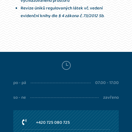
vychlazovaného prostoru
Revize úniků regulovaných látek vč. vedení
evidenční knihy dle
§ 4 zákona č. 73/2012 Sb.
}
po - pá
07.00 - 17.00
so - ne
zavřeno

+420 725 080 725