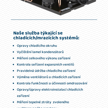
Naše služba týkající se
chladících/mrazících systémů:
Opravy chladícího okruhu
Vyčištění lamel kondenzátorů
Měření celkového výkonu zařízení
Kontrola seřízení expanzních ventilů
Pravidelná údržba chladicího zařízení
Výměna ventilátorů a chladících zařízení
Kontrola funkčnosti a účinnosti omdrazování
Opravy/úpravy elektroinstalací chladících
zařízení
Měření tepelné ztráty zvoleného